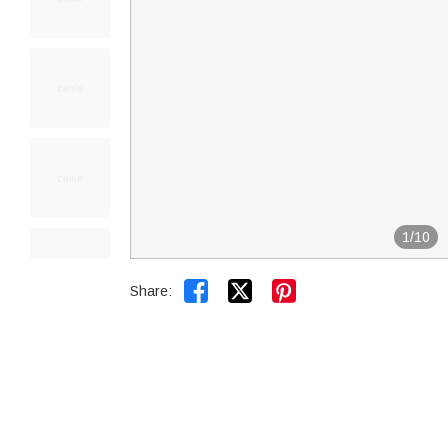
1
/
10


Share: