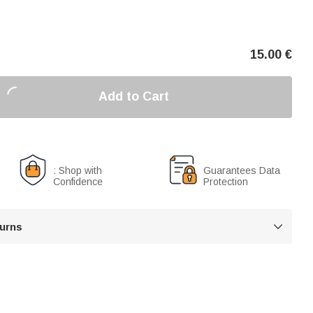
15.00
€
Add to Cart
: Shop with
Guarantees Data
Confidence
Protection
turns
