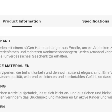
Product Information
Specifications
MBAND
erlen mit einem süßen Hasenanhänger aus Emaille, um ein Andenken 
nen Perlenfarben und mehreren Kaninchenanhängern. Jedes Armband ka
ges, unvergessliches Geschenk zu erhalten.
E MATERIALIEN
ylperlen, die brillant funkeln und dennoch äußerst elegant sind. Eine
esamtqualität, während ein leichtes und komfortables Gefühl, so dass e
ING
chen Kordel aufgefädelt, lässt sich leicht an- und ausziehen und bleib
rlen verringern das Bruchrisiko und machen es für aktive Kinder und w
REN