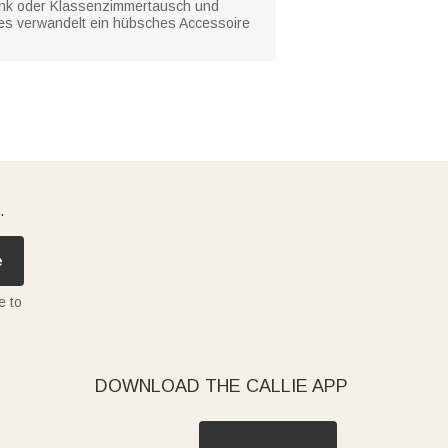
enk oder Klassenzimmertausch und
ndes verwandelt ein hübsches Accessoire
.
e
e to
DOWNLOAD THE CALLIE APP