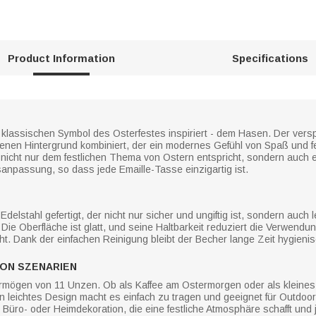
Product Information
Specifications
klassischen Symbol des Osterfestes inspiriert - dem Hasen. Der versp
nen Hintergrund kombiniert, der ein modernes Gefühl von Spaß und fes
 nicht nur dem festlichen Thema von Ostern entspricht, sondern auch 
anpassung, so dass jede Emaille-Tasse einzigartig ist.
elstahl gefertigt, der nicht nur sicher und ungiftig ist, sondern auch l
Die Oberfläche ist glatt, und seine Haltbarkeit reduziert die Verwen
 Dank der einfachen Reinigung bleibt der Becher lange Zeit hygienisc
VON SZENARIEN
mögen von 11 Unzen. Ob als Kaffee am Ostermorgen oder als kleines 
in leichtes Design macht es einfach zu tragen und geeignet für Outdoo
 Büro- oder Heimdekoration, die eine festliche Atmosphäre schafft und