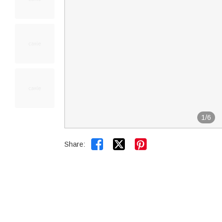
1
/
6


Share: