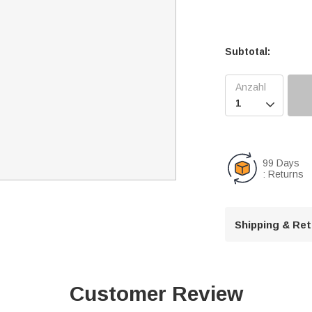
Subtotal:

99 Days
: Returns
Shipping & Re
Customer Review