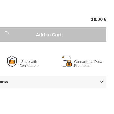
18.00
€
Add to Cart
: Shop with
Guarantees Data
Confidence
Protection
turns
