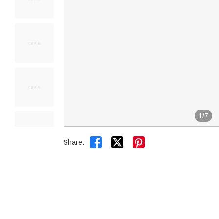
1
/
7


Share: