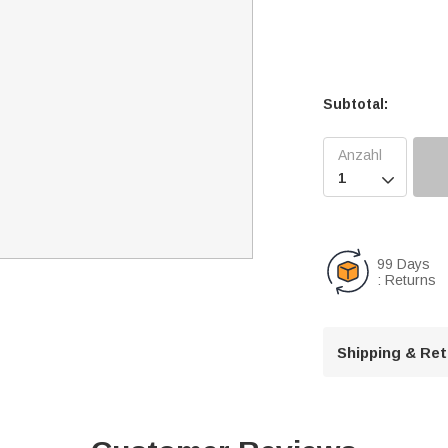
Subtotal:

99 Days
: Returns
Shipping & Re