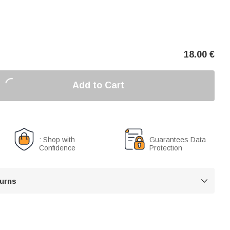
18.00
€
Add to Cart
: Shop with
Guarantees Data
Confidence
Protection
turns
