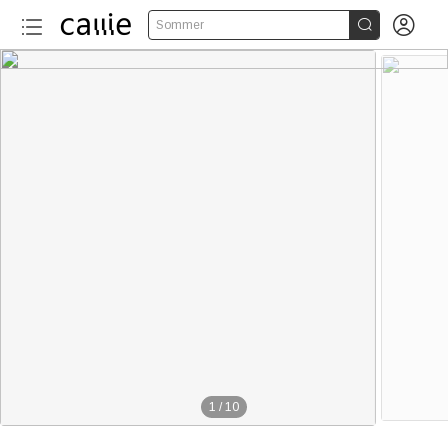


Sommer
1
/
10