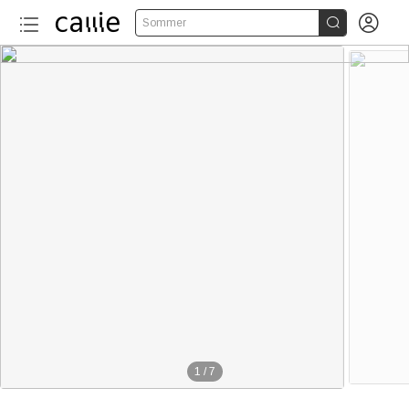


Sommer
1
/
7