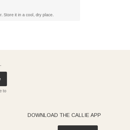
 Store it in a cool, dry place.
.
e
e to
DOWNLOAD THE CALLIE APP