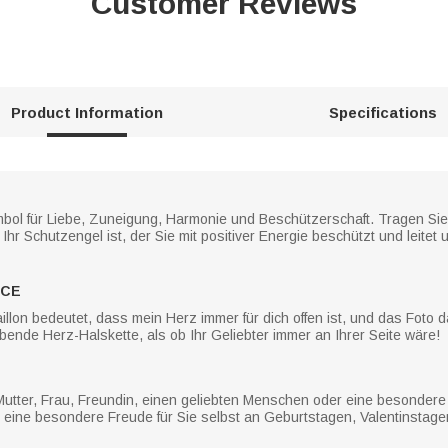
Customer Reviews
Product Information
Specifications
ymbol für Liebe, Zuneigung, Harmonie und Beschützerschaft. Tragen Si
 Ihr Schutzengel ist, der Sie mit positiver Energie beschützt und leitet
ACE
llon bedeutet, dass mein Herz immer für dich offen ist, und das Foto 
ende Herz-Halskette, als ob Ihr Geliebter immer an Ihrer Seite wäre!
tter, Frau, Freundin, einen geliebten Menschen oder eine besondere F
r eine besondere Freude für Sie selbst an Geburtstagen, Valentinstag