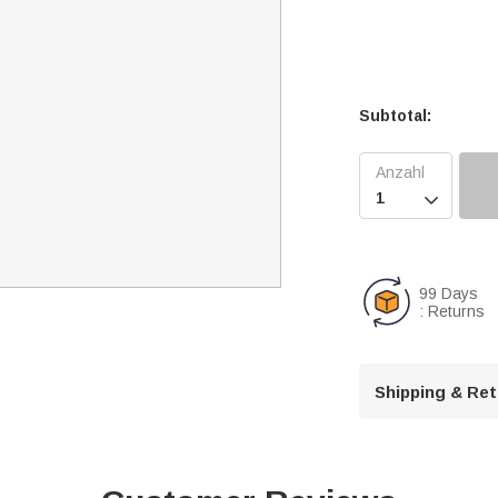
Subtotal:

99 Days
: Returns
Shipping & Re