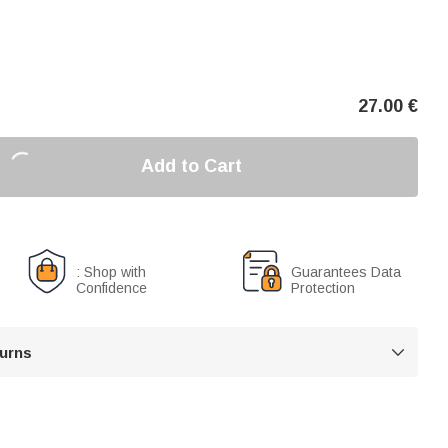
27.00
€
Add to Cart
: Shop with
Guarantees Data
Confidence
Protection
turns
