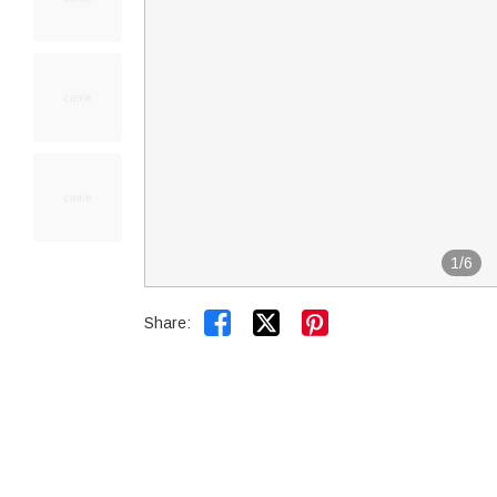
1
/
6


Share: