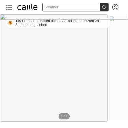


Sommer
110+
Personen haben diesen Artikel in den letzten 24
Stunden angesehen
1
/
7