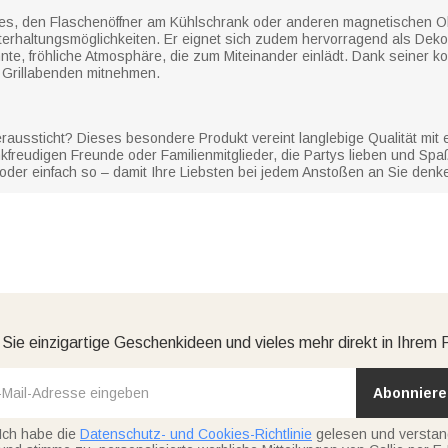
 es, den Flaschenöffner am Kühlschrank oder anderen magnetischen Obe
e Unterhaltungsmöglichkeiten. Er eignet sich zudem hervorragend als Deko
nnte, fröhliche Atmosphäre, die zum Miteinander einlädt. Dank seiner 
r Grillabenden mitnehmen.
raussticht? Dieses besondere Produkt vereint langlebige Qualität mit 
inkfreudigen Freunde oder Familienmitglieder, die Partys lieben und S
 oder einfach so – damit Ihre Liebsten bei jedem Anstoßen an Sie denk
 Sie einzigartige Geschenkideen und vieles mehr direkt in Ihrem 
Abonniere
Ich habe die
Datenschutz- und Cookies-Richtlinie
gelesen und versta