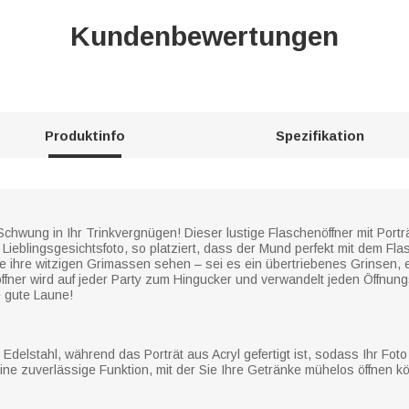
Kundenbewertungen
Produktinfo
Spezifikation
chwung in Ihr Trinkvergnügen! Dieser lustige Flaschenöffner mit Porträ
 Lieblingsgesichtsfoto, so platziert, dass der Mund perfekt mit dem Fla
e ihre witzigen Grimassen sehen – sei es ein übertriebenes Grinsen, e
ffner wird auf jeder Party zum Hingucker und verwandelt jeden Öffnun
 gute Laune!
delstahl, während das Porträt aus Acryl gefertigt ist, sodass Ihr Foto
eine zuverlässige Funktion, mit der Sie Ihre Getränke mühelos öffnen k