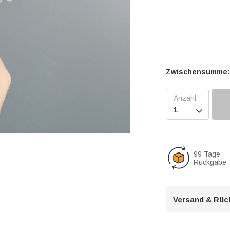
Zwischensumme:

99 Tage
Rückgabe
U
n
m
u
Versand & Rüc
t
e