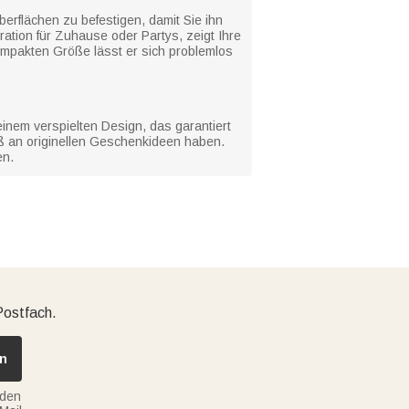
rflächen zu befestigen, damit Sie ihn
ration für Zuhause oder Partys, zeigt Ihre
kompakten Größe lässt er sich problemlos
einem verspielten Design, das garantiert
paß an originellen Geschenkideen haben.
en.
Postfach.
n
nden