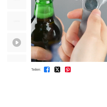


Teilen: