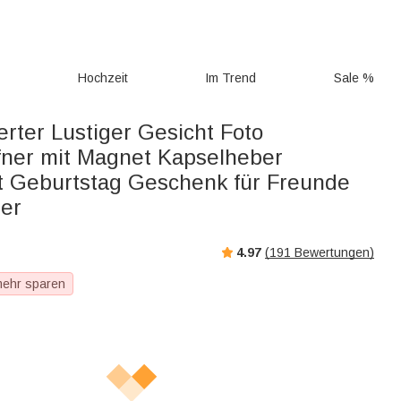
g
Hochzeit
Im Trend
Sale %
erter Lustiger Gesicht Foto
fner mit Magnet Kapselheber
t Geburtstag Geschenk für Freunde
ber
4.97
(
191
Bewertungen)
mehr sparen