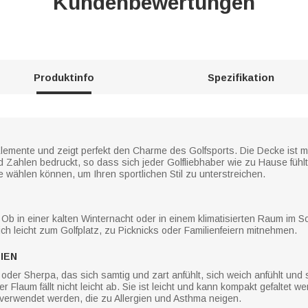
Kundenbewertungen
Produktinfo
Spezifikation
 Elemente und zeigt perfekt den Charme des Golfsports. Die Decke ist m
d Zahlen bedruckt, so dass sich jeder Golfliebhaber wie zu Hause füh
e wählen können, um Ihren sportlichen Stil zu unterstreichen.
 Ob in einer kalten Winternacht oder in einem klimatisierten Raum im S
ch leicht zum Golfplatz, zu Picknicks oder Familienfeiern mitnehmen.
IEN
oder Sherpa, das sich samtig und zart anfühlt, sich weich anfühlt und s
 der Flaum fällt nicht leicht ab. Sie ist leicht und kann kompakt gefalt
erwendet werden, die zu Allergien und Asthma neigen.