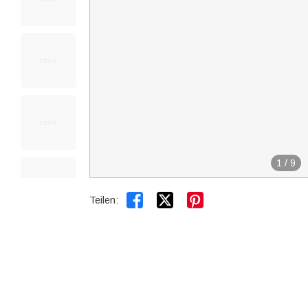
1
/
9


Teilen: