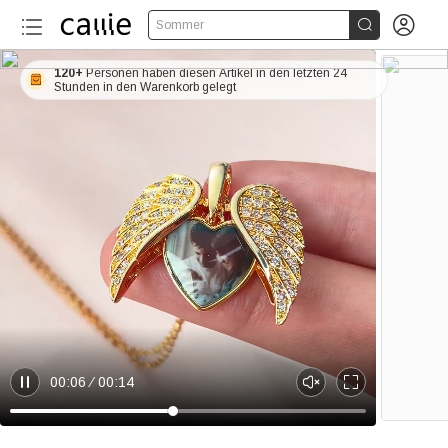


Sommer
120+
Personen haben diesen Artikel in den letzten 24
Stunden in den Warenkorb gelegt
00:06
00:14
P
U
E
a
n
n
u
m
t