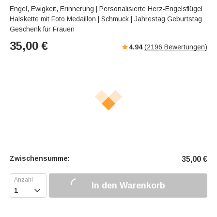
s
u
e
Engel, Ewigkeit, Erinnerung | Personalisierte Herz-Engelsflügel
e
t
r
Halskette mit Foto Medaillon | Schmuck | Jahrestag Geburtstag
e
f
Geschenk für Frauen
u
35,00
€
4.94
(
2196
Bewertungen)
l
l
s
c
r
e
e
n
Zwischensumme:
35,00
€
In den Warenkorb
