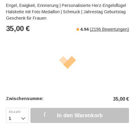
s
u
e
Engel, Ewigkeit, Erinnerung | Personalisierte Herz-Engelsflügel
e
t
r
Halskette mit Foto Medaillon | Schmuck | Jahrestag Geburtstag
e
f
Geschenk für Frauen
u
35,00
€
4.94
(
2196
Bewertungen)
l
l
s
c
r
e
e
n
Zwischensumme:
35,00
€
In den Warenkorb
