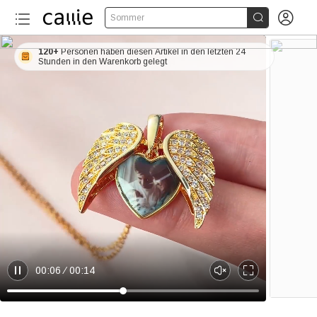


Sommer
120+
Personen haben diesen Artikel in den letzten 24
Stunden in den Warenkorb gelegt
00:06
00:14
P
U
E
a
n
n
u
m
t