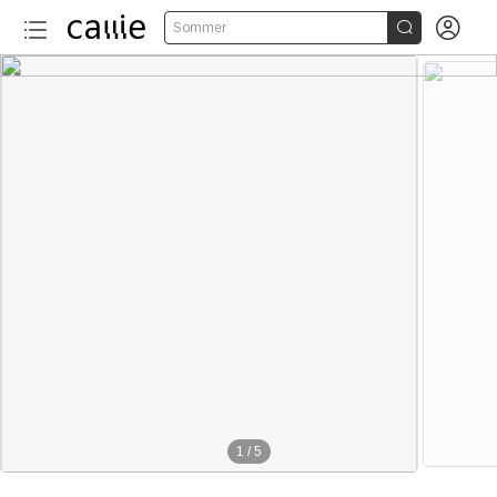


Sommer
1
/
5