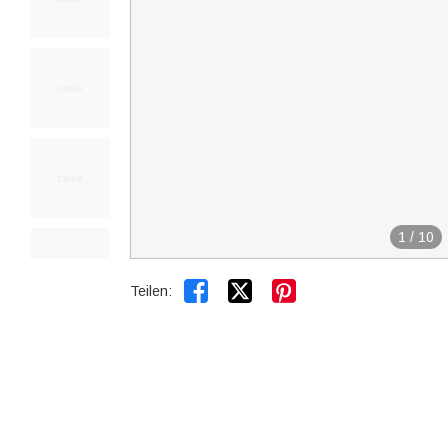
1
/
10


Teilen: