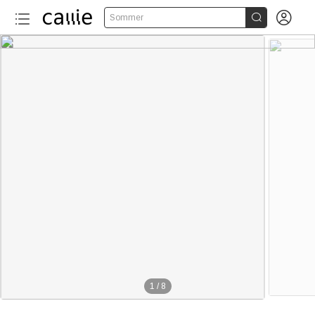


Sommer
1
/
8