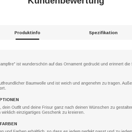
Kundenbewertung
Produktinfo
Spezifikation
 Campfire" ist wunderschön auf das Ornament gedruckt und erinnert die
autfreundlicher Baumwolle und ist weich und angenehm zu tragen. Auße
rt.
OPTIONEN
it, dein Outfit und deine Frisur ganz nach deinen Wünschen zu gestalt
 wirklich einzigartiges Geschenk zu kreieren.
FARBEN
en und Farben erhältlich, so dass es jedem perfekt passt und zu jedem