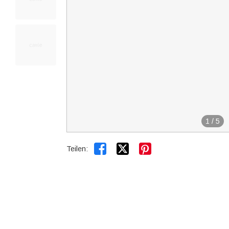
1
/
5


Teilen: