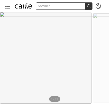


Sommer
1
/
11