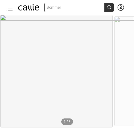


Sommer
1
/
8