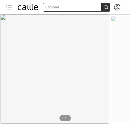


Sommer
1
/
8