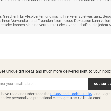
leicht in den Kuchen oder das Dessert einführen lässt und nicht so leich
s Geschenk für Absolventen und macht ihre Feier zu etwas ganz Besond
it Ihren Verwandten und Freunden feiern, diese Dekoration kann voll
hlussfeier können Sie eine verträumte Feier-Szene schaffen, die jedem
Get unique gift ideas and much more delivered right to your inbox
Subscrib
I have read and understood the
Privacy and Cookies Policy
, and I agre
receive personalized promotional messages from Callie via email.