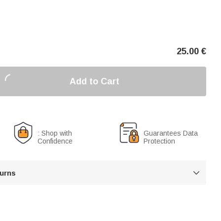
25.00
€
Add to Cart
: Shop with
Guarantees Data
Confidence
Protection
turns
