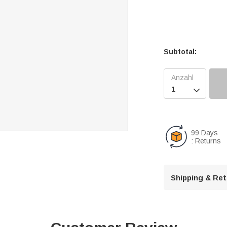
Subtotal:

99 Days
: Returns
Shipping & Re