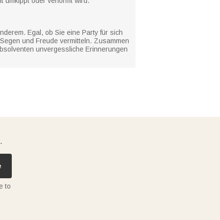
t umkippt oder verformt wird.
erem. Egal, ob Sie eine Party für sich
en Segen und Freude vermitteln. Zusammen
 Absolventen unvergessliche Erinnerungen
.
e
e to