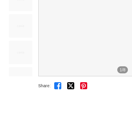
1
/
8


Share: