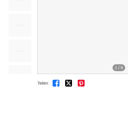
1
/
9


Teilen: