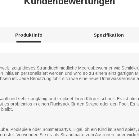
Kundenbewertungen
Produktinfo
Spezifikation
rwelt, zeigt dieses Strandtuch niedliche Meeresbewohner wie Schildkr
Initialen personalisiert werden und wird so zu einem einzigartigen Me
seln ist. Jede Benutzung fühlt sich wie eine neue Unterwasserreise a
anft und sehr saugfähig und trocknet Ihren Körper schnell. Es ist atm
sst es problemlos in einen Rucksack für den Strand oder den Pool. Es 
bleibt.
aube, Poolspiele oder Sommerpartys. Egal, ob ein Kind im Sand spielt,
erüstet. Verwenden Sie es als Strandmatte zum Ausruhen, oder wickeln