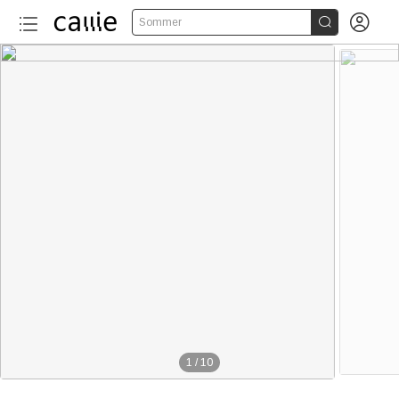


Sommer
1
/
10