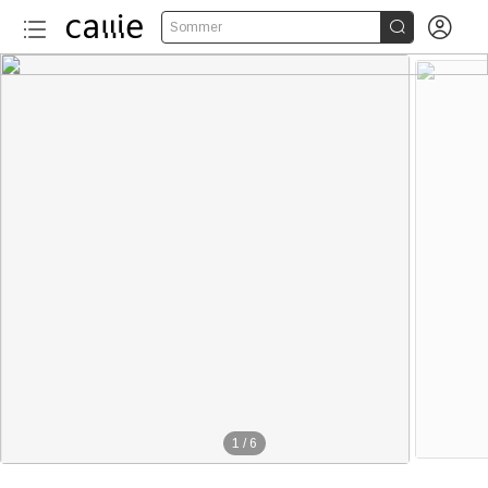


Sommer
1
/
6