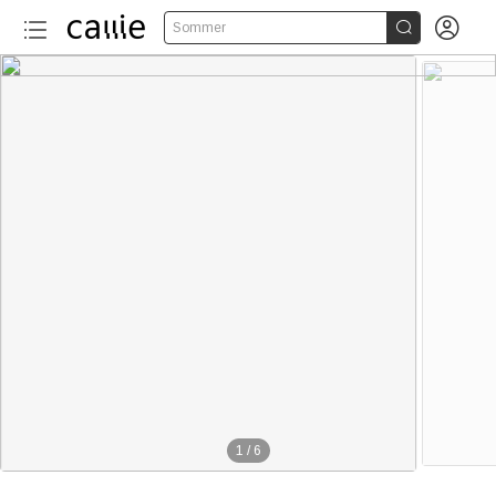


Sommer
1
/
6