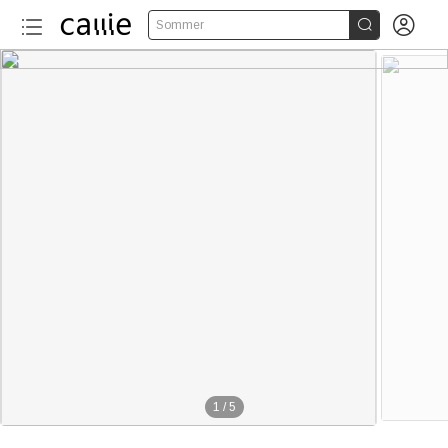


Sommer
1
/
5