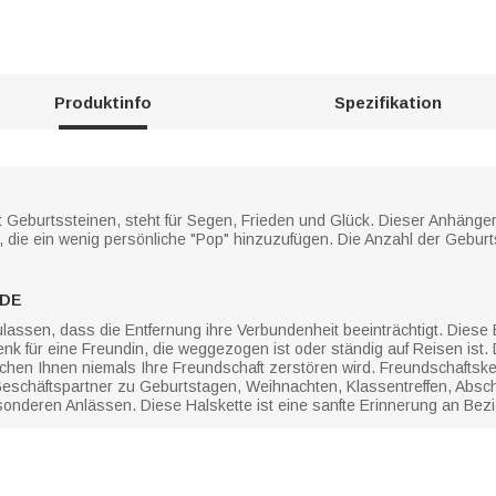
Produktinfo
Spezifikation
it Geburtssteinen, steht für Segen, Frieden und Glück. Dieser Anhänge
e, die ein wenig persönliche "Pop" hinzuzufügen. Die Anzahl der Geburt
NDE
assen, dass die Entfernung ihre Verbundenheit beeinträchtigt. Diese 
 für eine Freundin, die weggezogen ist oder ständig auf Reisen ist.
chen Ihnen niemals Ihre Freundschaft zerstören wird. Freundschaftske
schäftspartner zu Geburtstagen, Weihnachten, Klassentreffen, Abschlu
deren Anlässen. Diese Halskette ist eine sanfte Erinnerung an Bezi