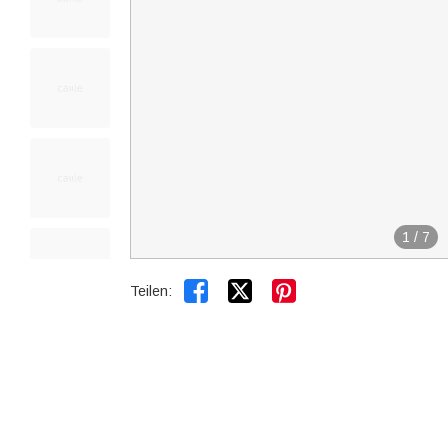
1
/
7


Teilen: