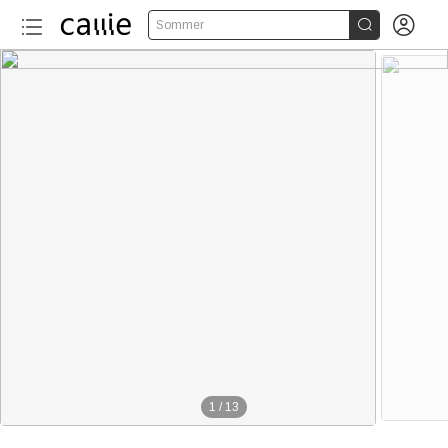


Sommer
1
/
13