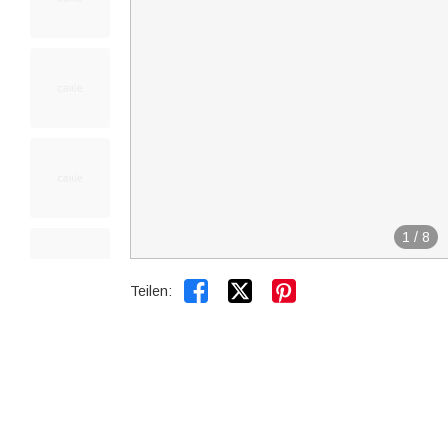
1
/
8


Teilen: