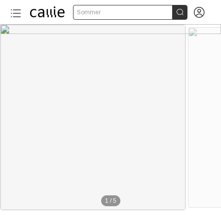


Sommer
1
/
5