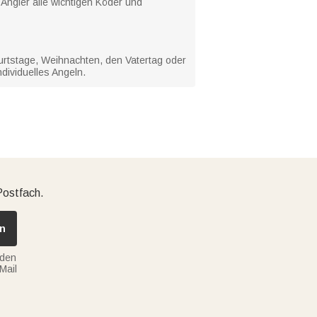
 Angler alle wichtigen Köder und
burtstage, Weihnachten, den Vatertag oder
dividuelles Angeln.
Postfach.
n
nden
Mail