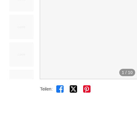
1
/
10


Teilen: