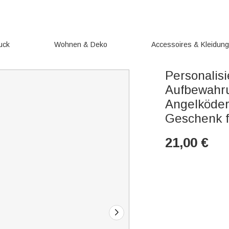
uck
Wohnen & Deko
Accessoires & Kleidun
Personalis
Aufbewahru
Angelköder
Geschenk f
21,00
€