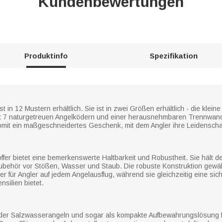
Kundenbewertungen
Produktinfo
Spezifikation
 in 12 Mustern erhältlich. Sie ist in zwei Größen erhältlich - die klein
 7 naturgetreuen Angelködern und einer herausnehmbaren Trennwand a
mit ein maßgeschneidertes Geschenk, mit dem Angler ihre Leidenscha
ffer bietet eine bemerkenswerte Haltbarkeit und Robustheit. Sie hält 
ubehör vor Stößen, Wasser und Staub. Die robuste Konstruktion gewä
r für Angler auf jedem Angelausflug, während sie gleichzeitig eine sic
silien bietet.
- oder Salzwasserangeln und sogar als kompakte Aufbewahrungslösung 