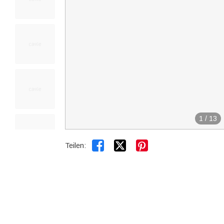
1
/
13


Teilen: