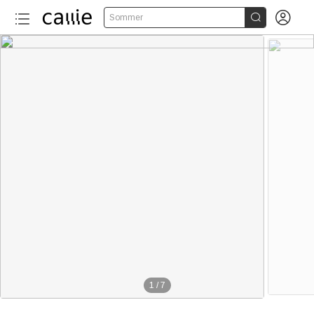


Sommer
1
/
7