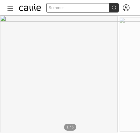


Sommer
1
/
6