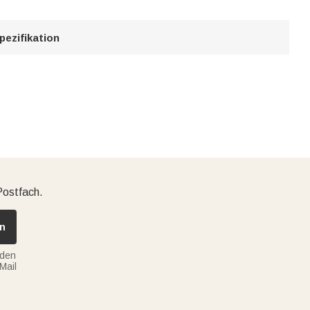
pezifikation
Postfach.
n
nden
Mail