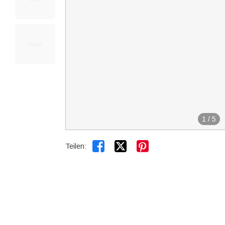
1
/
5


Teilen: