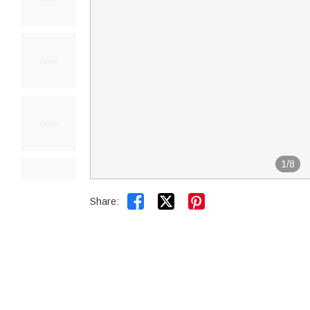
1
/
8


Share: