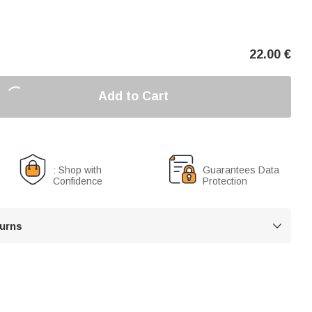
22.00
€
Add to Cart
: Shop with
Guarantees Data
Confidence
Protection
turns
