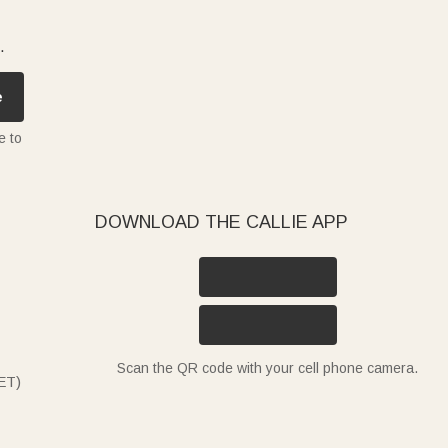
.
e
e to
DOWNLOAD THE CALLIE APP
Scan the QR code with your cell phone camera.
ET)