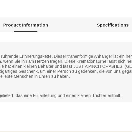
Product Information
Specifications
 rührende Erinnerungskette. Dieser tränenförmige Anhänger ist ein he
 wenn Sie ihn am Herzen tragen. Diese Kremationsurne lässt sich he
n. Sie hat einen kleinen Behälter und fasst JUST A PINCH OF ASHES
nzigartiges Geschenk, um einer Person zu gedenken, die von uns gegan
geliebte Menschen in Ehren zu halten.
iefert, das eine Füllanleitung und einen kleinen Trichter enthält.