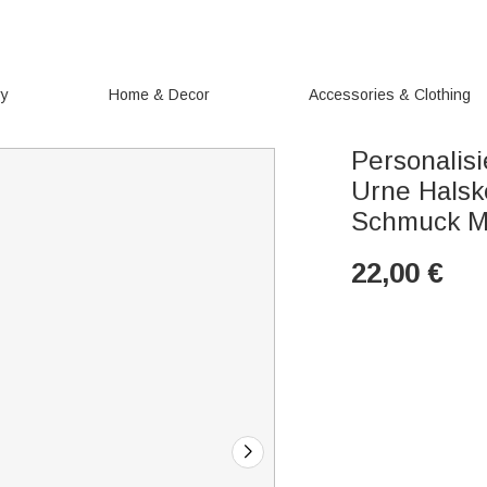
ry
Home & Decor
Accessories & Clothing
Personalis
Urne Halske
Schmuck Me
22,00
€