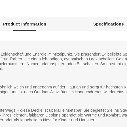
Product Information
Specifications
eidenschaft und Energie im Mittelpunkt. Sie präsentiert 14 beliebte Sp
 Grundfarben, die einen lebendigen, dynamischen Look schaffen. Gesta
pielernummern, Namen oder inspirierenden Botschaften. So entsteht ei
t.
wöhnlich weich und angenehm auf der Haut an und sorgt für höchsten K
nigen und ist nach Outdoor-Aktivitäten im Handumdrehen wieder einsat
terwegs – diese Decke ist überall einsetzbar. Sie begleitet Sie ins St
nk ihres leichten, faltbaren Designs spendet sie Wärme und Komfort, 
er oder als kuscheliges Nest für Kinder und Haustiere.