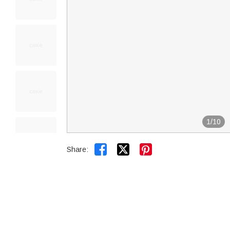
1
/
10


Share: