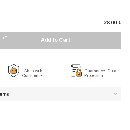
28.00
€
Add to Cart
: Shop with
Guarantees Data
Confidence
Protection
turns
