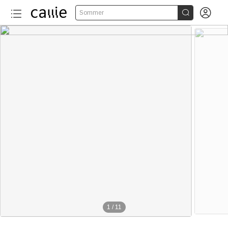


Sommer
1
/
11