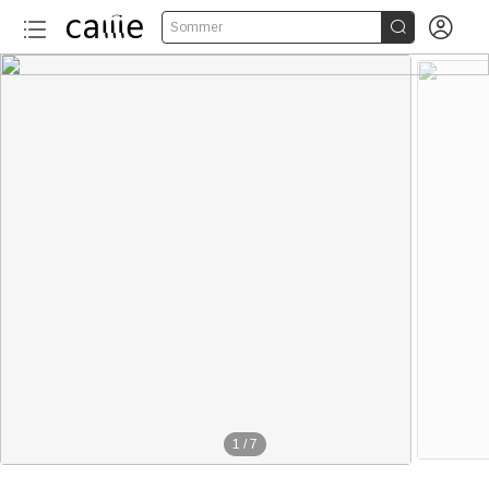


Sommer
1
/
7