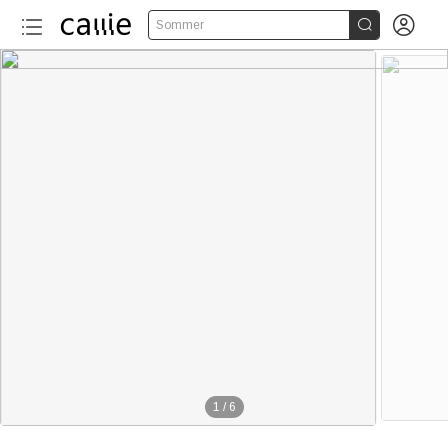


Sommer
1
/
6