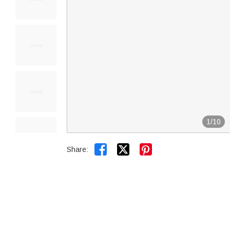
1
/
10


Share: