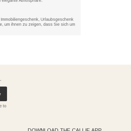
d elegante Atmosphäre.
, Immobiliengeschenk, Urlaubsgeschenk
e, um ihnen zu zeigen, dass Sie sich um
.
e
e to
DOWNLOAD THE CALLIE APP