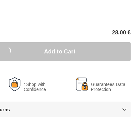
28.00
€
Add to Cart
: Shop with
Guarantees Data
Confidence
Protection
turns
