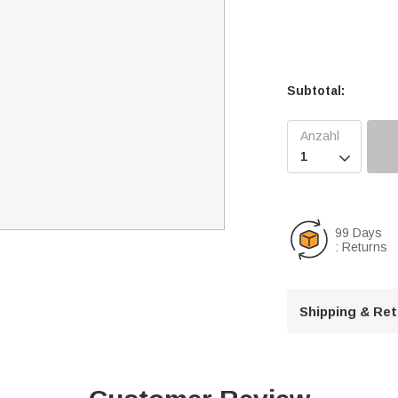
Subtotal:

99 Days
: Returns
Shipping & Re