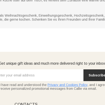
er Küche oder auf dem Tisch, es verleiht dem Zuhause eine warme un
kt als Weihnachtsgeschenk, Einweihungsgeschenk, Hochzeitsgeschenk
e, die gerne kochen. Schenken Sie es Ihren Freunden und Ihrer Famili
Get unique gift ideas and much more delivered right to your inbox
Subscrib
I have read and understood the
Privacy and Cookies Policy
, and I agre
receive personalized promotional messages from Callie via email.
CONTACTS