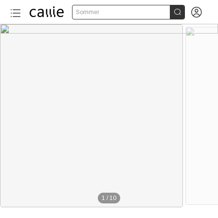


Sommer
1
/
10