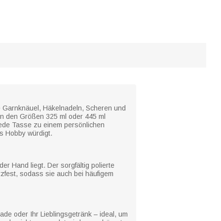
te Garnknäuel, Häkelnadeln, Scheren und
t in den Größen 325 ml oder 445 ml
t jede Tasse zu einem persönlichen
es Hobby würdigt.
 Hand liegt. Der sorgfältig polierte
tzfest, sodass sie auch bei häufigem
de oder Ihr Lieblingsgetränk – ideal, um