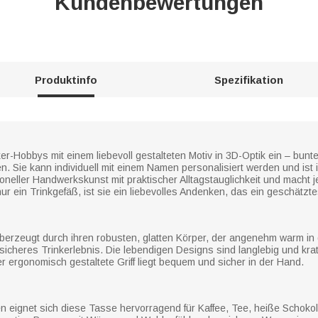
Kundenbewertungen
Produktinfo
Spezifikation
r-Hobbys mit einem liebevoll gestalteten Motiv in 3D-Optik ein – bun
en. Sie kann individuell mit einem Namen personalisiert werden und is
itioneller Handwerkskunst mit praktischer Alltagstauglichkeit und mach
nur ein Trinkgefäß, ist sie ein liebevolles Andenken, das ein geschätzt
erzeugt durch ihren robusten, glatten Körper, der angenehm warm in der
sicheres Trinkerlebnis. Die lebendigen Designs sind langlebig und kra
r ergonomisch gestaltete Griff liegt bequem und sicher in der Hand.
eignet sich diese Tasse hervorragend für Kaffee, Tee, heiße Schokola