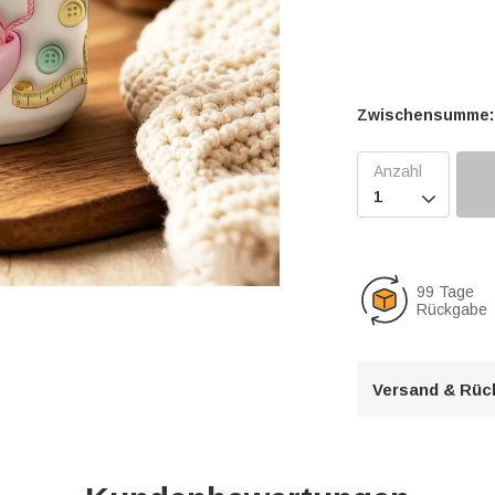
Zwischensumme:

99 Tage
Rückgabe
U
n
Versand & Rüc
m
u
t
e