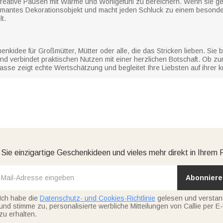
kreative Pausen mit Wärme und Wohlgefühl zu bereichern. Wenn sie ge
harmantes Dekorationsobjekt und macht jeden Schluck zu einem besond
t.
idee für Großmütter, Mütter oder alle, die das Stricken lieben. Sie br
 verbindet praktischen Nutzen mit einer herzlichen Botschaft. Ob zum
se zeigt echte Wertschätzung und begleitet Ihre Liebsten auf ihrer kr
 Sie einzigartige Geschenkideen und vieles mehr direkt in Ihrem 
Abonniere
Ich habe die
Datenschutz- und Cookies-Richtlinie
gelesen und versta
und stimme zu, personalisierte werbliche Mitteilungen von Callie per E-
zu erhalten.