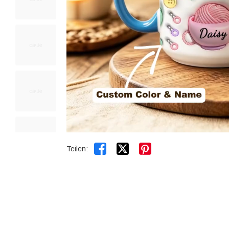


Teilen: