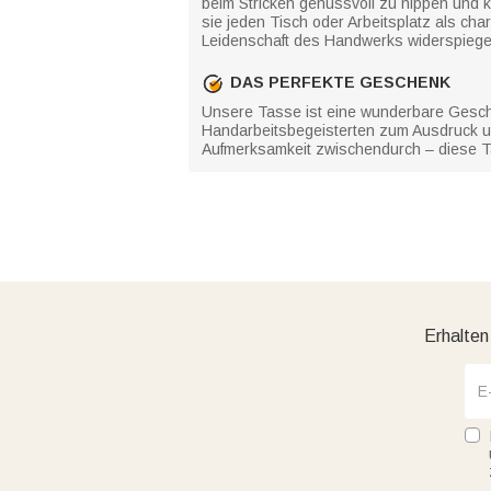
beim Stricken genussvoll zu nippen und 
sie jeden Tisch oder Arbeitsplatz als c
Leidenschaft des Handwerks widerspiegel
DAS PERFEKTE GESCHENK
Unsere Tasse ist eine wunderbare Geschenk
Handarbeitsbegeisterten zum Ausdruck und
Aufmerksamkeit zwischendurch – diese Tas
Erhalten