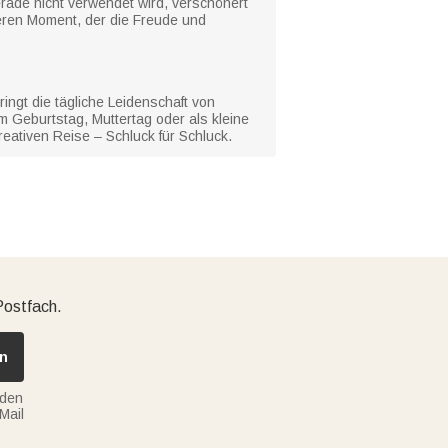
rade nicht verwendet wird, verschönert
eren Moment, der die Freude und
ingt die tägliche Leidenschaft von
 Geburtstag, Muttertag oder als kleine
eativen Reise – Schluck für Schluck.
Postfach.
n
nden
Mail