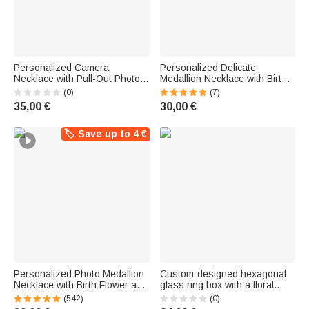
Personalized Camera
Personalized Delicate
Necklace with Pull-Out Photo
Medallion Necklace with Birth
and Birthstone | Delicate
Flower | With Photo and Text
(0)
(7)
Jewelry | Anniversary and
Engraving | Birthday,
35,00 €
30,00 €
Birthday Gift for Female
Anniversary, Mother's Day Gift
Photographers
for Mom, Grandma, or Wife
🏷️ Save up to 4 €
Personalized Photo Medallion
Custom-designed hexagonal
Necklace with Birth Flower and
glass ring box with a floral
Engraved Text—Birthday or
crest, initials, and moss
(542)
(0)
Anniversary Gift for Women
decoration—a gift for