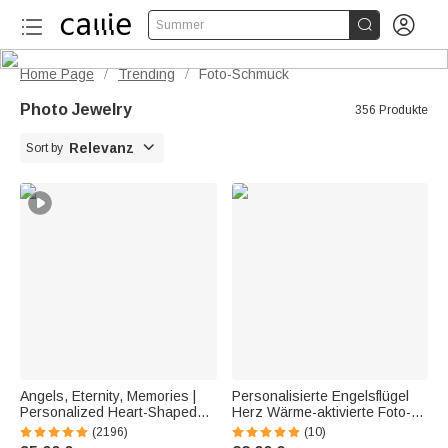


Summer
Home Page
Trending
Foto-Schmuck
/
/
Photo Jewelry
356 Produkte

Relevanz
Sort by
Angels, Eternity, Memories |
Personalisierte Engelsflügel
Personalized Heart-Shaped
Herz Wärme-aktivierte Foto-
Angel Wings Necklace with
Armband mit eingraviertem
(2196)
(10)
Photo Medallion | Jewelry |
Text Sympathie Memorial