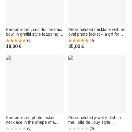
Personalized, colorful ceramic
Personalized necklace with an
bowl in graffiti style featuring a
oval photo locket – a gift for
pet photo rendered in oil
women for a birth, birthday, in
(6)
(4)
painting style, with the pet's
memory of a loved one, or for
18,00 €
25,00 €
name, for everyday use—a
an anniversary, featuring a
birthday gift for pet owners and
birthstone
lovers
Personalized photo locket
Personalized jewelry dish in
necklace in the shape of a
the Toile de Jouy style
book with birthstones for ages
featuring an animal portrait,
(0)
(0)
3–12, featuring a name—
available in round and square