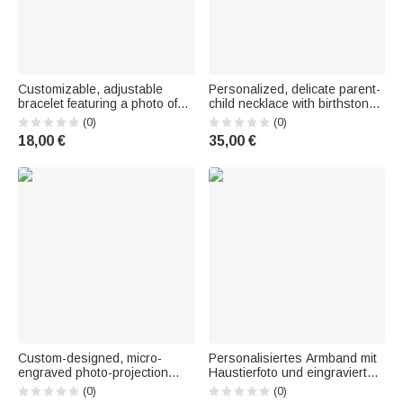
Customizable, adjustable
Personalized, delicate parent-
bracelet featuring a photo of
child necklace with birthstones
the pet, its name, and the date
– family jewelry, Mother's Day
(0)
(0)
—a memorial and condolence
and birthday gift for Mom and
18,00 €
35,00 €
gift for pet owners, pet lovers,
Grandma
and friends
Custom-designed, micro-
Personalisiertes Armband mit
engraved photo-projection
Haustierfoto und eingraviertem
bead bracelet with a cross
Namen – Geburtstags- und
(0)
(0)
pendant—a gift for an
Gedenkgeschenk für