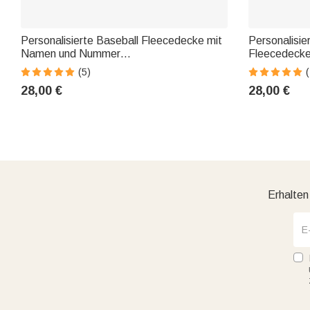
Personalisierte Baseball Fleecedecke mit
Personalisie
Namen und Nummer
Fleecedeck
Geburtstagsgeschenk für Baseball-
Geburtstagsg
(5)
(
Liebhaber
Liebhaber
28,00 €
28,00 €
Erhalten