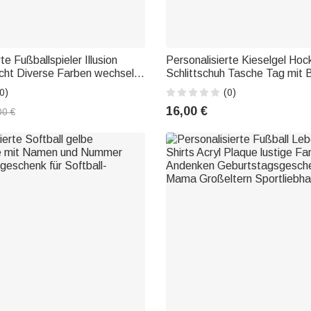
te Fußballspieler Illusion
Personalisierte Kieselgel Hoc
cht Diverse Farben wechseln
Schlittschuh Tasche Tag mit
ienung & Touch
Perlen und bunte Runde Perle
0)
(0)
tion Geburtstagsgeschenk
Thema Name Schlüsselanhän
16,00 €
00 €
Liebhaber
Geschenk für Hockey-Spieler