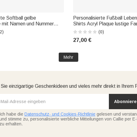
rte Softball gelbe
Personalisierte Fußball Leben
e mit Namen und Nummer
Shirts Acryl Plaque lustige Fa
eschenk für Softball-
Andenken Geburtstagsgesche
2)
(0)
Mama Großeltern Sportliebha
27,00 €
Mehr
 Sie einzigartige Geschenkideen und vieles mehr direkt in Ihrem 
Abonniere
Ich habe die
Datenschutz- und Cookies-Richtlinie
gelesen und versta
und stimme zu, personalisierte werbliche Mitteilungen von Callie per E-
zu erhalten.