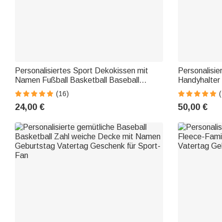
Personalisiertes Sport Dekokissen mit
Personalisie
Namen Fußball Basketball Baseball
Handyhalter 
American Football Sofakissen Geschenk
Ladebuchse 
(16)
(
für Sportliebhaber
Geburtstag 
24,00 €
50,00 €
Sportliebhab