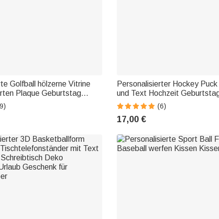
te Golfball hölzerne Vitrine
Personalisierter Hockey Puck
erten Plaque Geburtstag
und Text Hochzeit Geburtsta
atertag Geschenk für
für Hockeybegeisterte Paare
9)
(6)
r
17,00 €