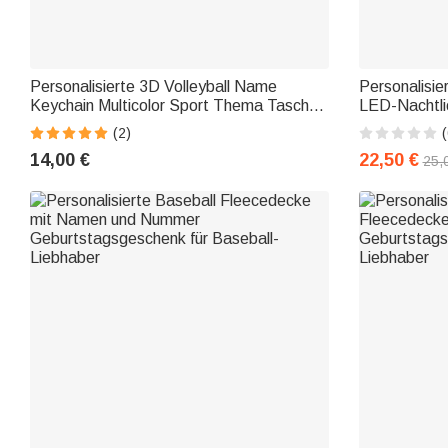
Personalisierte 3D Volleyball Name
Personalisier
Keychain Multicolor Sport Thema Tasche
LED-Nachtli
Tag zurück zu Schule Team Geschenk für
mit Fernbed
(2)
(
Volleyball-Trainer Spieler
Raumdekora
14,00 €
22,50 €
25,
für Fußball-