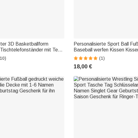
rter 3D Basketballform
Personalisierte Sport Ball Fuß
Tischtelefonständer mit Text
Baseball werfen Kissen Kiss
Schreibtisch Deko
10)
(1)
Urlaub Geschenk für
18,00 €
er