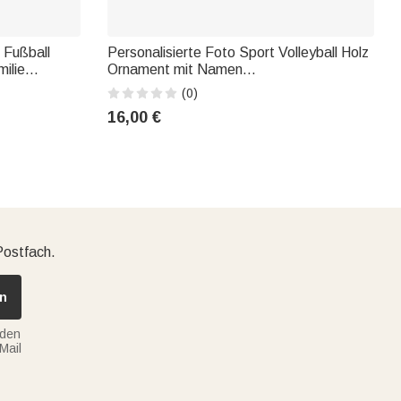
 Fußball
Personalisierte Foto Sport Volleyball Holz
milie
Ornament mit Namen
nk für Papa
Weihnachtsgeschenk für Sportler
(0)
ber
Volleyball-Liebhaber
16,00 €
Postfach.
n
nden
Mail