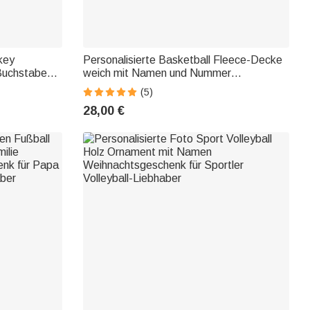
key
Personalisierte Basketball Fleece-Decke
 Buchstaben
weich mit Namen und Nummer
 Sport
Geburtstag Geschenk für Basketball-
(5)
ger
Liebhaber
28,00 €
-Liebhaber