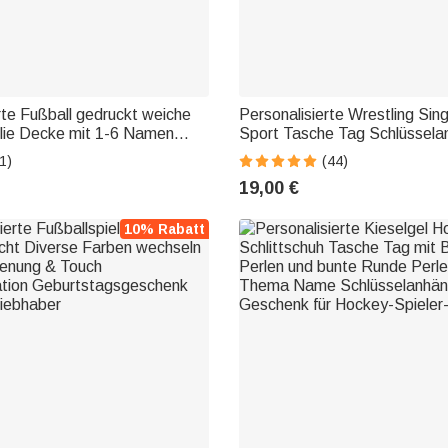
rte Fußball gedruckt weiche
Personalisierte Wrestling Sin
lie Decke mit 1-6 Namen
Sport Tasche Tag Schlüssela
urtstag Geschenk für ihn
Namen Singlet Gear Geburtst
1)
(44)
Saison Geschenk für Ringer-T
19,00 €
10% Rabatt