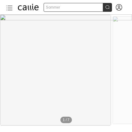


Sommer
1
/
7