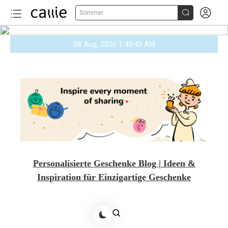


Sommer
Skip
08 Aug, 2026
1:45:45 AM
to
content
Personalisierte Geschenke Blog | Ideen &
Inspiration für Einzigartige Geschenke