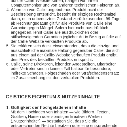
auf der Callie-Website sehen, hängen von Ihrem
Computermonitor und von anderen technischen Faktoren ab.
Wenn ein von Callie angebotenes Produkt nicht der
Beschreibung entspricht, besteht Ihr einziges Rechtsmittel
darin, es in unbenutztem Zustand zurückzusenden. 99 Tage
ab Rechnungsdatum gilt für alle Produkte von Callie eine
Garantie gegen Mängel. Sofern hier nicht ausdrücklich
angegeben, lehnt Callie alle ausdrücklichen oder
stillschweigenden Garantien jeglicher Art in Bezug auf die auf
der Callie-Website verkauften Produkte ab.
Sie erklären sich damit einverstanden, dass die einzige und
ausschließliche maximale Haftung gegenüber Callie, die sich
aus einem auf der Callie-Website verkauften Produkt ergibt,
dem Preis des bestellten Produkts entspricht.
Callie, seine Direktoren, leitenden Angestellten, Mitarbeiter
oder Vertreter sind in keinem Fall haftbar für besondere,
indirekte Schäden, Folgeschäden oder Strafschadensersatz
im Zusammenhang mit den verkauften Produkten.
GEISTIGES EIGENTUM & NUTZERINHALTE
Gültigkeit der hochgeladenen Inhalte
Mit dem Hochladen von Inhalten — wie Bildern, Texten,
Grafiken, Namen oder sonstigen kreativen Werken
(„Nutzerinhalte“) — bestätigen Sie, dass Sie die
entsprechenden Rechte besitzen oder eine entsprechende