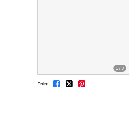
1
/
3


Teilen: