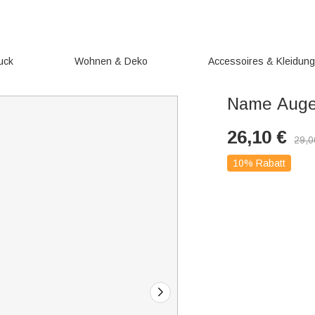
uck
Wohnen & Deko
Accessoires & Kleidun
Name Auge
26,10
€
29,0
10% Rabatt