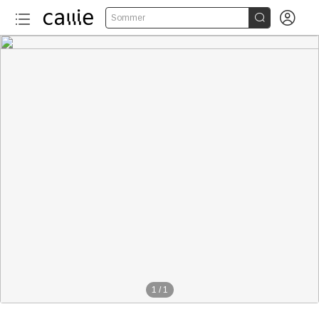


Sommer
1
/
1