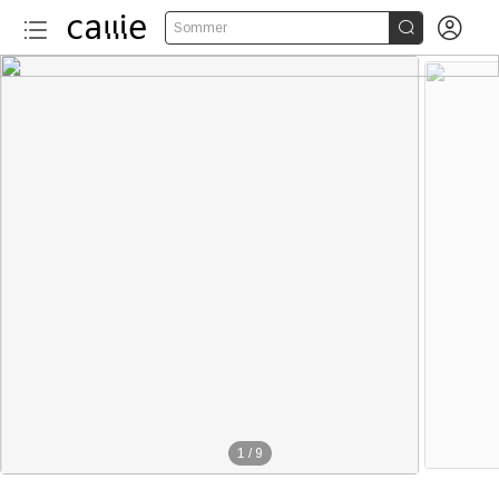


Sommer
1
/
9