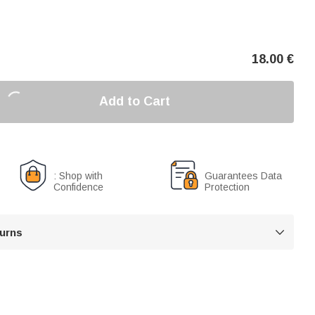
18.00
€
Add to Cart
: Shop with
Guarantees Data
Confidence
Protection
turns
