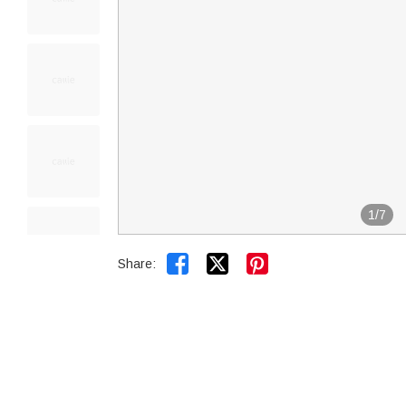
1
/
7


Share: