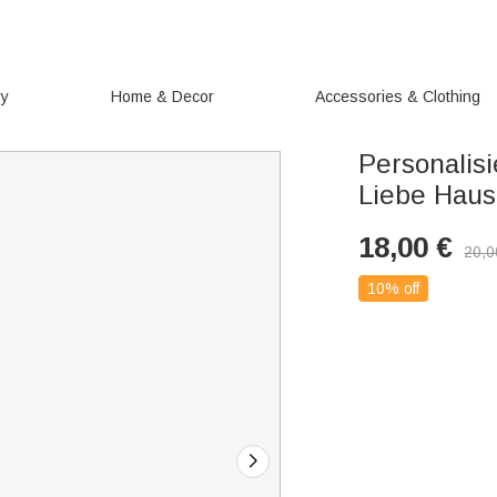
ry
Home & Decor
Accessories & Clothing
Personalis
Liebe Hau
18,00
€
20,0
10% off