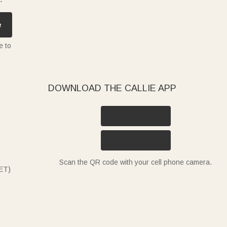
e
e to
DOWNLOAD THE CALLIE APP
Scan the QR code with your cell phone camera.
ET)