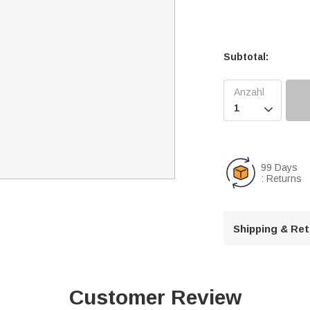
Subtotal:

99 Days
: Returns
Shipping & Re
Customer Review