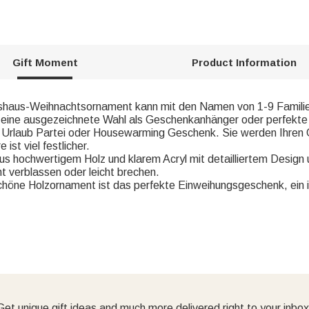
Gift Moment
Product Information
aus-Weihnachtsornament kann mit den Namen von 1-9 Familien
, eine ausgezeichnete Wahl als Geschenkanhänger oder perfekt
ten Urlaub Partei oder Housewarming Geschenk. Sie werden Ihre
st viel festlicher.
ochwertigem Holz und klarem Acryl mit detailliertem Design und
 verblassen oder leicht brechen.
 Holzornament ist das perfekte Einweihungsgeschenk, ein id
Get unique gift ideas and much more delivered right to your inbox